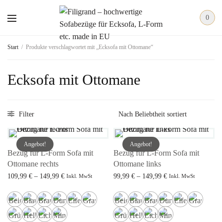
0
Start
/
Produkte verschlagwortet mit „Ecksofa mit Ottomane“
Ecksofa mit Ottomane
Filter
Angebot!
Angebot!
Bezug für L-Form Sofa mit
Bezug für L-Form Sofa mit
Ottomane rechts
Ottomane links
Preisspanne:
Preisspanne:
109,99
€
–
149,99
€
99,99
€
–
149,99
€
Inkl. MwSt
Inkl. MwSt
109,99 € bis
99,99 € bis
Ausführung wählen
Ausführung wählen
149,99 €
149,99 €