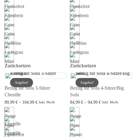
Zurücksetzen
Zurücksetzen
Angebot!
Angebot!
Bezug für Sofa 3-Sitzer
Bezug für Sofa 4-Sitzer/Big
Chenille
Sofa
Preisspanne:
Preisspanne:
89,99
€
–
104,99
€
84,99
€
–
94,99
€
Inkl. MwSt
Inkl. MwSt
89,99 € bis
84,99 € bis
Ausführung wählen
Ausführung wählen
104,99 €
94,99 €