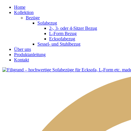
Home
Kollektion
Bezüge
Sofabezug
2-, 3- oder 4-Sitzer Bezug
L-Form Bezug
Ecksofabezug
Sessel- und Stuhlbezug
Über uns
Produktanleitung
Kontakt