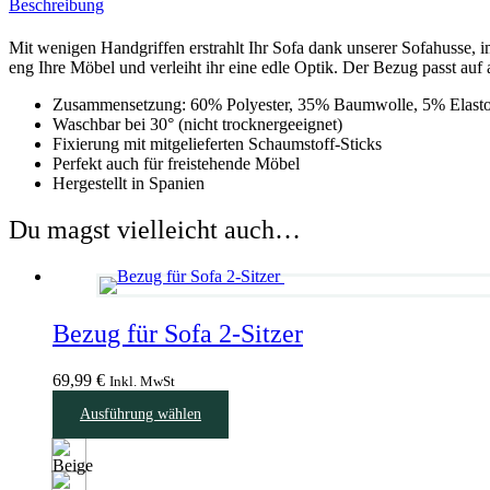
Beschreibung
Mit wenigen Handgriffen erstrahlt Ihr Sofa dank unserer Sofahusse, 
eng Ihre Möbel und verleiht ihr eine edle Optik. Der Bezug passt a
Zusammensetzung: 60% Polyester, 35% Baumwolle, 5% Elast
Waschbar bei 30° (nicht trocknergeeignet)
Fixierung mit mitgelieferten Schaumstoff-Sticks
Perfekt auch für freistehende Möbel
Hergestellt in Spanien
Du magst vielleicht auch…
Bezug für Sofa 2-Sitzer
69,99
€
Inkl. MwSt
Dieses
Ausführung wählen
Produkt
weist
mehrere
Varianten