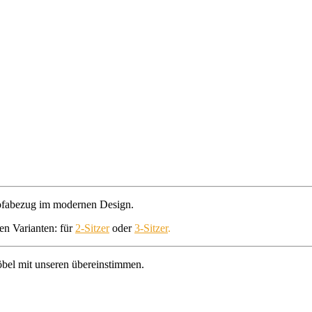
Sofabezug im modernen Design.
en Varianten: für
2-Sitzer
oder
3-Sitz
er
.
öbel mit unseren übereinstimmen.