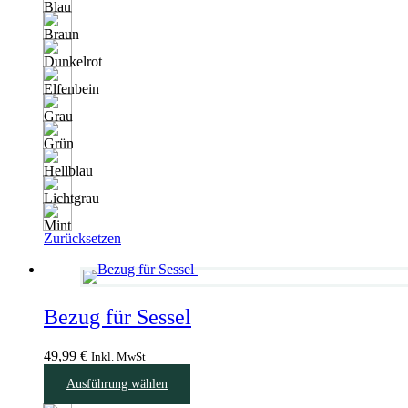
auf.
Die
Optionen
können
auf
der
Produktseite
gewählt
werden
Zurücksetzen
Bezug für Sessel
49,99
€
Inkl. MwSt
Dieses
Ausführung wählen
Produkt
weist