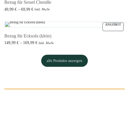
Bezug für Sessel Chenille
Preisspanne:
49,99
€
–
69,99
€
Inkl. MwSt
49,99 € bis
Ausführung wählen
69,99 €
ANGEBOT
Bezug für Ecksofa (klein)
Preisspanne:
149,99
€
–
169,99
€
Inkl. MwSt
149,99 € bis
Ausführung wählen
169,99 €
alle Produkte anzeigen