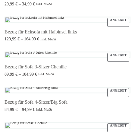
Preisspanne:
29,99
€
–
34,99
€
Inkl. MwSt
29,99 € bis
Ausführung wählen
34,99 €
ANGEBOT
Bezug für Ecksofa mit Halbinsel links
Preisspanne:
129,99
€
–
164,99
€
Inkl. MwSt
129,99 € bis
Ausführung wählen
164,99 €
ANGEBOT
Bezug für Sofa 3-Sitzer Chenille
Preisspanne:
89,99
€
–
104,99
€
Inkl. MwSt
89,99 € bis
Ausführung wählen
104,99 €
ANGEBOT
Bezug für Sofa 4-Sitzer/Big Sofa
Preisspanne:
84,99
€
–
94,99
€
Inkl. MwSt
84,99 € bis
Ausführung wählen
94,99 €
ANGEBOT