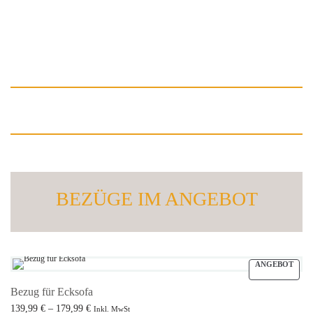
BEZÜGE IM ANGEBOT
ANGEBOT
Bezug für Ecksofa
Preisspanne:
139,99
€
–
179,99
€
Inkl. MwSt