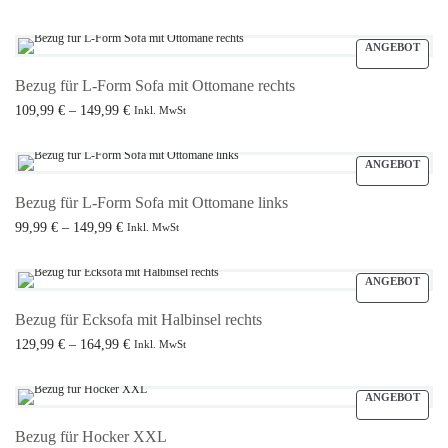
139,99 € bis
Ausführung wählen
179,99 €
ANGEBOT
Bezug für L-Form Sofa mit Ottomane rechts
Preisspanne:
109,99
€
–
149,99
€
Inkl. MwSt
109,99 € bis
Ausführung wählen
149,99 €
ANGEBOT
Bezug für L-Form Sofa mit Ottomane links
Preisspanne:
99,99
€
–
149,99
€
Inkl. MwSt
99,99 € bis
Ausführung wählen
149,99 €
ANGEBOT
Bezug für Ecksofa mit Halbinsel rechts
Preisspanne:
129,99
€
–
164,99
€
Inkl. MwSt
129,99 € bis
Ausführung wählen
164,99 €
ANGEBOT
Bezug für Hocker XXL